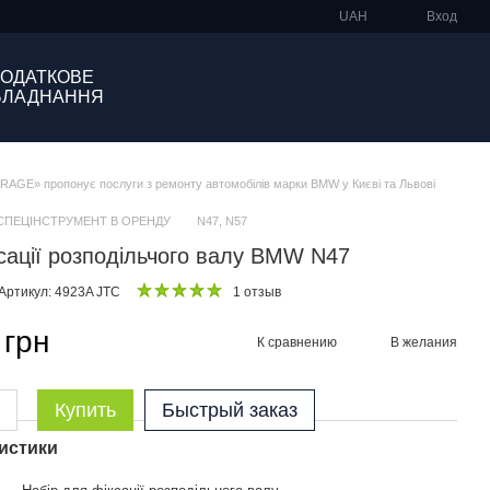
UAH
Вход
ОДАТКОВЕ
БЛАДНАННЯ
GE» пропонує послуги з ремонту автомобілів марки BMW у Києві та Львові
СПЕЦІНСТРУМЕНТ В ОРЕНДУ
N47, N57
сації розподільчого валу BMW N47
Артикул: 4923A JTC
1 отзыв
 грн
К сравнению
В желания
Купить
Быстрый заказ
истики