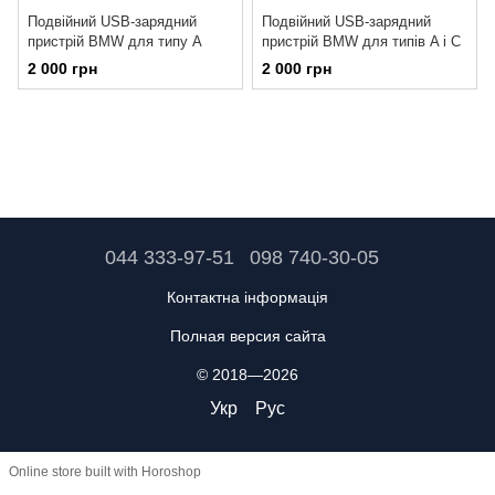
Подвійний USB-зарядний
Подвійний USB-зарядний
пристрій BMW для типу A
пристрій BMW для типів A і C
2 000 грн
2 000 грн
044 333-97-51
098 740-30-05
Контактна інформація
Полная версия сайта
© 2018—2026
Укр
Рус
Online store built with Horoshop