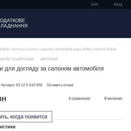
UAH
Вход
ОДАТКОВЕ
БЛАДНАННЯ
GE» пропонує послуги з ремонту автомобілів марки BMW у Києві та Львові
МАСЛО ТА АВТОХІМІЯ
АВТОХІМІЯ
и для догляду за салоном автомобіля
Артикул: 83 12 5 A16 650
Оставить отзыв
рн
К сравнению
В желания
ть, когда появится
истики