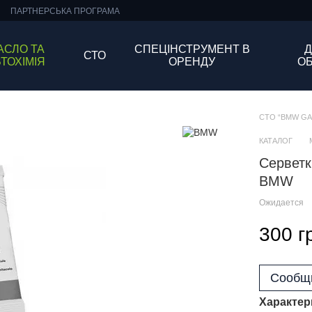
ПАРТНЕРСЬКА ПРОГРАМА
АСЛО ТА
СПЕЦІНСТРУМЕНТ В
Д
СТО
ТОХІМІЯ
ОРЕНДУ
О
СТО “BMW GARA
КАТАЛОГ
Серветк
BMW
Ожидается
300 г
Сообщи
Характер