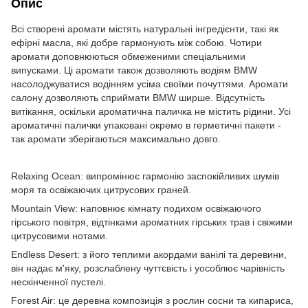
Опис
Всі створені аромати містять натуральні інгредієнти, такі як
ефірні масла, які добре гармонують між собою. Чотири
аромати доповнюються обмеженими спеціальними
випусками. Ці аромати також дозволяють водіям BMW
насолоджуватися водінням усіма своїми почуттями. Аромати
салону дозволяють сприймати BMW ширше. Відсутність
витікання, оскільки ароматична паличка не містить рідини. Усі
ароматичні палички упаковані окремо в герметичні пакети -
так аромати зберігаються максимально довго.
Relaxing Ocean: випромінює гармонію заспокійливих шумів
моря та освіжаючих цитрусових граней.
Mountain View: наповнює кімнату подихом освіжаючого
гірського повітря, відтінками ароматних гірських трав і свіжими
цитрусовими нотами.
Endless Desert: з його теплими акордами ванілі та деревини,
він надає м'яку, розслаблену чуттєвість і уособлює чарівність
нескінченної пустелі.
Forest Air: це деревна композиція з рослин сосни та кипариса,