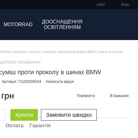
UAH
Вхід
ДООСНАЩЕННЯ
MOTORRAD
ОСВІТЛЕННЯМ
GE» пропонує послуги з ремонту автомобілів марки BMW у Києві та Львові
ОДАТКОВЕ ОБЛАДНАННЯ
суміш проти проколу в шинах BMW
Артикул: 71100039344
Написати відгук
 грн
Порівняти
В бажання
Купити
Замовити швидко
Оплата
Гарантія