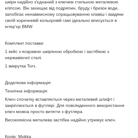
шкіри надійно з'єднаний з ключем стильною металевою
кліпсою. Він захищає від подряпин, бруду і бризок води,
запобігає ненавмисному спрацьовуванню клавіш і завдяки
своїй коричневій кольоровій гамі ідеально вписується в
інтер'єр BMW.
Комплект поставки:
1 кейс з яскравою шкіряною обробкою і застібкою з
нержавіючої сталі.
1 викрутка Torx.
Додаткова інформація:
Технічна інформація:
Ключ спочатку вставляється через металевий штифт і
закріплюється в футлярі. Для повсякденного використання
ключ можна просто витягти з футляра.
Високоякісна металева застібка надійно утримує ключ.
Колір: Mokka